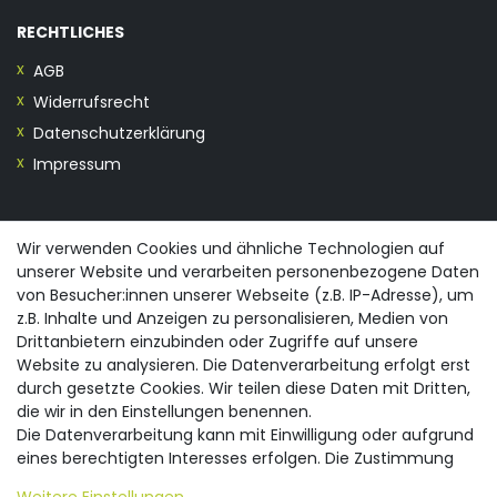
RECHTLICHES
AGB
Widerrufsrecht
Datenschutzerklärung
Impressum
KONTAKT
Wir verwenden Cookies und ähnliche Technologien auf
unserer Website und verarbeiten personenbezogene Daten
0355/28913230
von Besucher:innen unserer Webseite (z.B. IP-Adresse), um
info@spreewald-praesente.de
z.B. Inhalte und Anzeigen zu personalisieren, Medien von
Gubener Straße 19, 03042 Cottbus
Drittanbietern einzubinden oder Zugriffe auf unsere
Website zu analysieren. Die Datenverarbeitung erfolgt erst
durch gesetzte Cookies. Wir teilen diese Daten mit Dritten,
die wir in den Einstellungen benennen.
Die Datenverarbeitung kann mit Einwilligung oder aufgrund
eines berechtigten Interesses erfolgen. Die Zustimmung
© 2026 spreewald-praesente.de
| Design by neoprisma
Alle Preise inkl. MwSt., zzgl. Versandkosten
kann erteilt oder abgelehnt werden. Es besteht das Recht,