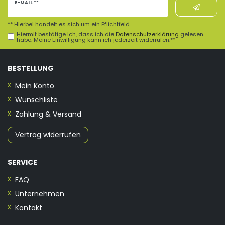
Newsletter
E-MAIL **
Honig
** Hierbei handelt es sich um ein Pflichtfeld.
Hiermit bestätige ich, dass ich die
Daten­schutz­erklärung
gelesen
habe. Meine Einwilligung kann ich jederzeit widerrufen.**
BESTELLUNG
Mein Konto
Wunschliste
Zahlung & Versand
Vertrag widerrufen
SERVICE
FAQ
Unternehmen
Kontakt