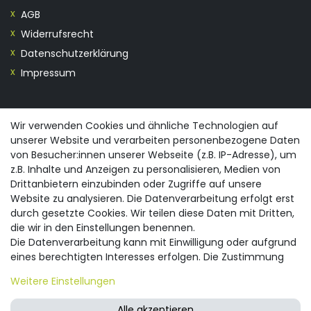
AGB
Widerrufsrecht
Datenschutzerklärung
Impressum
KONTAKT
Wir verwenden Cookies und ähnliche Technologien auf
unserer Website und verarbeiten personenbezogene Daten
0355/28913230
von Besucher:innen unserer Webseite (z.B. IP-Adresse), um
info@spreewald-praesente.de
z.B. Inhalte und Anzeigen zu personalisieren, Medien von
Gubener Straße 19, 03042 Cottbus
Drittanbietern einzubinden oder Zugriffe auf unsere
Website zu analysieren. Die Datenverarbeitung erfolgt erst
durch gesetzte Cookies. Wir teilen diese Daten mit Dritten,
die wir in den Einstellungen benennen.
Die Datenverarbeitung kann mit Einwilligung oder aufgrund
eines berechtigten Interesses erfolgen. Die Zustimmung
© 2026 spreewald-praesente.de
| Design by neoprisma
Alle Preise inkl. MwSt., zzgl. Versandkosten
kann erteilt oder abgelehnt werden. Es besteht das Recht,
Weitere Einstellungen
nicht einzuwilligen und die Einwilligung zu einem späteren
Zeitpunkt zu ändern oder zu widerrufen. Beachten Sie unser
Alle akzeptieren