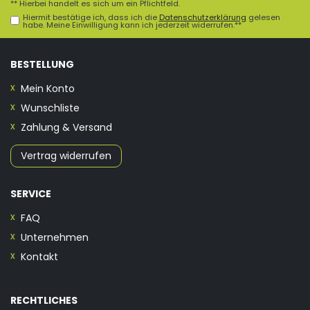
** Hierbei handelt es sich um ein Pflichtfeld.
Hiermit bestätige ich, dass ich die
Daten­schutz­erklärung
gelesen
habe. Meine Einwilligung kann ich jederzeit widerrufen.**
BESTELLUNG
Mein Konto
Wunschliste
Zahlung & Versand
Vertrag widerrufen
SERVICE
FAQ
Unternehmen
Kontakt
RECHTLICHES