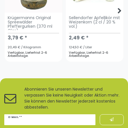
Krügermanns Original
Sellendorfer Apfellikör mit
Spreewälder
Weizenkorn (2 cl / 20 %
Pfeffergurken (370 ml
vol.)
Glas)
3,79 € *
2,49 € *
20,49 € / Kilogramm
124,50 € / Liter
Verfügbar, Lieferfrist 2-6
Verfügbar, Lieferfrist 2-6
Arbeiitstage.
Arbeiitstage.
Abonnieren Sie unseren Newsletter und
verpassen Sie keine Neuigkeit oder Aktion mehr.
Sie können den Newsletter jederzeit kostenlos
abbestellen.
Newsletter
E-MAIL **
Honig