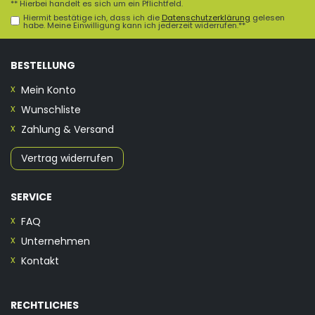
** Hierbei handelt es sich um ein Pflichtfeld.
Hiermit bestätige ich, dass ich die
Daten­schutz­erklärung
gelesen
habe. Meine Einwilligung kann ich jederzeit widerrufen.**
BESTELLUNG
Mein Konto
Wunschliste
Zahlung & Versand
Vertrag widerrufen
SERVICE
FAQ
Unternehmen
Kontakt
RECHTLICHES