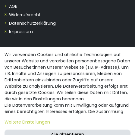
AGB
Widerrufsrecht
Datenschutzerklärung
Impressum
KONTAKT
Wir verwenden Cookies und ähnliche Technologien auf
unserer Website und verarbeiten personenbezogene Daten
0355/28913230
von Besucher:innen unserer Webseite (z.B. IP-Adresse), um
info@spreewald-praesente.de
z.B. Inhalte und Anzeigen zu personalisieren, Medien von
Gubener Straße 19, 03042 Cottbus
Drittanbietern einzubinden oder Zugriffe auf unsere
Website zu analysieren. Die Datenverarbeitung erfolgt erst
durch gesetzte Cookies. Wir teilen diese Daten mit Dritten,
die wir in den Einstellungen benennen.
Die Datenverarbeitung kann mit Einwilligung oder aufgrund
eines berechtigten Interesses erfolgen. Die Zustimmung
© 2026 spreewald-praesente.de
| Design by neoprisma
Alle Preise inkl. MwSt., zzgl. Versandkosten
kann erteilt oder abgelehnt werden. Es besteht das Recht,
Weitere Einstellungen
nicht einzuwilligen und die Einwilligung zu einem späteren
Zeitpunkt zu ändern oder zu widerrufen. Beachten Sie unser
Alle akzeptieren