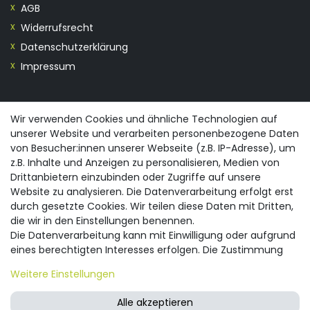
AGB
Widerrufsrecht
Datenschutzerklärung
Impressum
KONTAKT
Wir verwenden Cookies und ähnliche Technologien auf
unserer Website und verarbeiten personenbezogene Daten
0355/28913230
von Besucher:innen unserer Webseite (z.B. IP-Adresse), um
info@spreewald-praesente.de
z.B. Inhalte und Anzeigen zu personalisieren, Medien von
Gubener Straße 19, 03042 Cottbus
Drittanbietern einzubinden oder Zugriffe auf unsere
Website zu analysieren. Die Datenverarbeitung erfolgt erst
durch gesetzte Cookies. Wir teilen diese Daten mit Dritten,
die wir in den Einstellungen benennen.
Die Datenverarbeitung kann mit Einwilligung oder aufgrund
eines berechtigten Interesses erfolgen. Die Zustimmung
© 2026 spreewald-praesente.de
| Design by neoprisma
Alle Preise inkl. MwSt., zzgl. Versandkosten
kann erteilt oder abgelehnt werden. Es besteht das Recht,
Weitere Einstellungen
nicht einzuwilligen und die Einwilligung zu einem späteren
Zeitpunkt zu ändern oder zu widerrufen. Beachten Sie unser
Alle akzeptieren
Impressum
und weitere Hinweise zur Verwendung