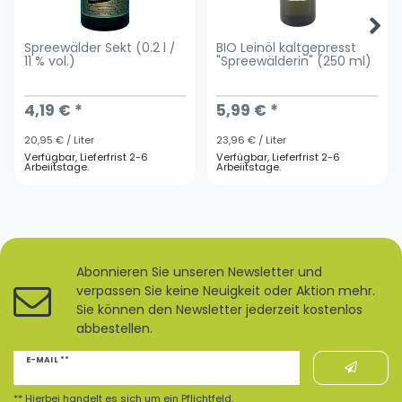
Spreewälder Sekt (0.2 l /
BIO Leinöl kaltgepresst
11 % vol.)
"Spreewälderin" (250 ml)
4,19 € *
5,99 € *
20,95 € / Liter
23,96 € / Liter
Verfügbar, Lieferfrist 2-6
Verfügbar, Lieferfrist 2-6
Arbeiitstage.
Arbeiitstage.
Abonnieren Sie unseren Newsletter und
verpassen Sie keine Neuigkeit oder Aktion mehr.
Sie können den Newsletter jederzeit kostenlos
abbestellen.
Newsletter
E-MAIL **
Honig
** Hierbei handelt es sich um ein Pflichtfeld.