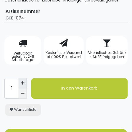
Geschenkidee für Liebhaber knackiger Spreewaldgurken
Artikelnummer
GKB-074
Kostenloser Versand
Alkoholisches Getränk
Verfügbar,
Lieferfrist 2-6
ab 100€ Bestellwert
- Ab 18 freigegeben
Arbeiitstage.
In den Warenkorb
Wunschliste