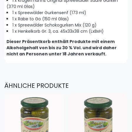
1 x Krügermanns Original Spreewälder Saure Gurken
(370 ml Glas)
1 x Spreewälder Gurkensenf (173 ml)
1 x Rabe to Go (150 ml Glas)
1 x Spreewälder Schokogurken Mix (120 g)
1 x Henkelkorb Gr. 3, ca. 45x33x38 cm (LxBxH)
Dieser Präsentkorb enthält Produkte mit einem
Alkoholgehalt von bis zu 30 % Vol. und wird daher
nicht an Personen unter 18 Jahren verkauft.
ÄHNLICHE PRODUKTE