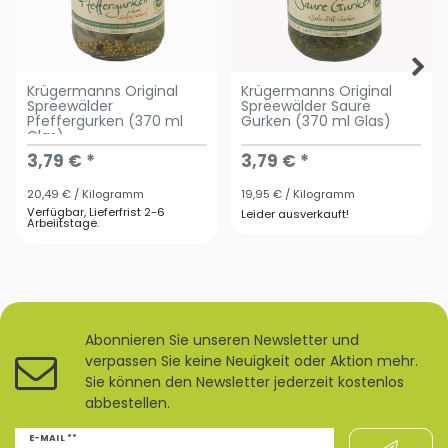
Krügermanns Original
Krügermanns Original
Spreewälder
Spreewälder Saure
Pfeffergurken (370 ml
Gurken (370 ml Glas)
Glas)
3,79 € *
3,79 € *
20,49 € / Kilogramm
19,95 € / Kilogramm
Verfügbar, Lieferfrist 2-6
Leider ausverkauft!
Arbeiitstage.
Abonnieren Sie unseren Newsletter und
verpassen Sie keine Neuigkeit oder Aktion mehr.
Sie können den Newsletter jederzeit kostenlos
abbestellen.
Newsletter
E-MAIL **