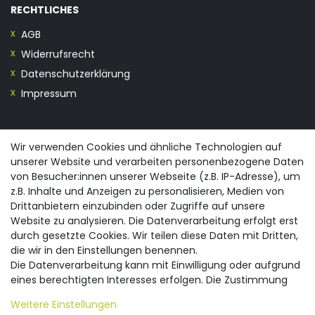
RECHTLICHES
AGB
Widerrufsrecht
Datenschutzerklärung
Impressum
KONTAKT
Wir verwenden Cookies und ähnliche Technologien auf
unserer Website und verarbeiten personenbezogene Daten
0355/28913230
von Besucher:innen unserer Webseite (z.B. IP-Adresse), um
info@spreewald-praesente.de
z.B. Inhalte und Anzeigen zu personalisieren, Medien von
Gubener Straße 19, 03042 Cottbus
Drittanbietern einzubinden oder Zugriffe auf unsere
Website zu analysieren. Die Datenverarbeitung erfolgt erst
durch gesetzte Cookies. Wir teilen diese Daten mit Dritten,
die wir in den Einstellungen benennen.
Die Datenverarbeitung kann mit Einwilligung oder aufgrund
eines berechtigten Interesses erfolgen. Die Zustimmung
© 2026 spreewald-praesente.de
| Design by neoprisma
Alle Preise inkl. MwSt., zzgl. Versandkosten
kann erteilt oder abgelehnt werden. Es besteht das Recht,
Weitere Einstellungen
nicht einzuwilligen und die Einwilligung zu einem späteren