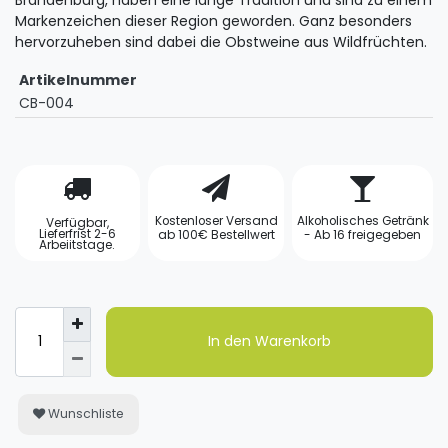
Brandenburg, haben eine lange Tradition und sind zu einem
Markenzeichen dieser Region geworden. Ganz besonders
hervorzuheben sind dabei die Obstweine aus Wildfrüchten.
Artikelnummer
CB-004
Kostenloser Versand
Alkoholisches Getränk
Verfügbar,
Lieferfrist 2-6
ab 100€ Bestellwert
- Ab 16 freigegeben
Arbeiitstage.
In den Warenkorb
Wunschliste