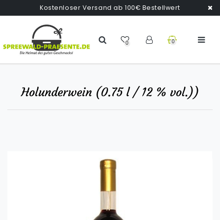
Kostenloser Versand ab 100€ Bestellwert
0
0
Holunderwein (0.75 l / 12 % vol.))