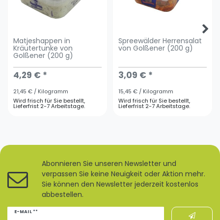
Matjeshappen in
Spreewälder Herrensalat
Kräutertunke von
von Golßener (200 g)
Golßener (200 g)
4,29 € *
3,09 € *
21,45 € / Kilogramm
15,45 € / Kilogramm
Wird frisch für Sie bestellt,
Wird frisch für Sie bestellt,
Lieferfrist 2-7 Arbeitstage.
Lieferfrist 2-7 Arbeitstage.
Abonnieren Sie unseren Newsletter und
verpassen Sie keine Neuigkeit oder Aktion mehr.
Sie können den Newsletter jederzeit kostenlos
abbestellen.
Newsletter
E-MAIL **