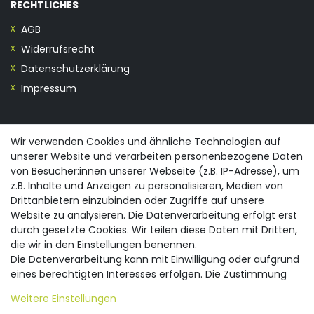
RECHTLICHES
AGB
Widerrufsrecht
Datenschutzerklärung
Impressum
KONTAKT
Wir verwenden Cookies und ähnliche Technologien auf
unserer Website und verarbeiten personenbezogene Daten
0355/28913230
von Besucher:innen unserer Webseite (z.B. IP-Adresse), um
info@spreewald-praesente.de
z.B. Inhalte und Anzeigen zu personalisieren, Medien von
Gubener Straße 19, 03042 Cottbus
Drittanbietern einzubinden oder Zugriffe auf unsere
Website zu analysieren. Die Datenverarbeitung erfolgt erst
durch gesetzte Cookies. Wir teilen diese Daten mit Dritten,
die wir in den Einstellungen benennen.
Die Datenverarbeitung kann mit Einwilligung oder aufgrund
eines berechtigten Interesses erfolgen. Die Zustimmung
© 2026 spreewald-praesente.de
| Design by neoprisma
Alle Preise inkl. MwSt., zzgl. Versandkosten
kann erteilt oder abgelehnt werden. Es besteht das Recht,
Weitere Einstellungen
nicht einzuwilligen und die Einwilligung zu einem späteren