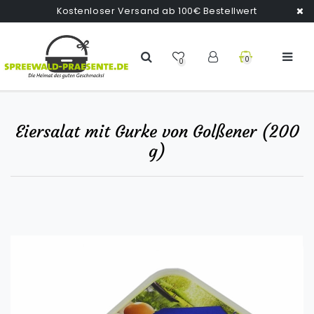
Kostenloser Versand ab 100€ Bestellwert
0
0
Eiersalat mit Gurke von Golßener (200
g)