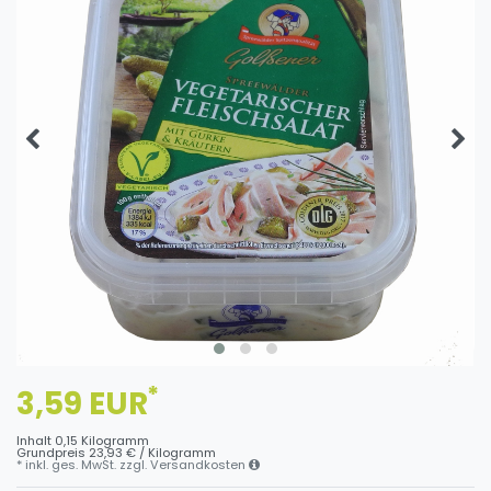
*
3,59 EUR
Inhalt
0,15
Kilogramm
Grundpreis
23,93 € / Kilogramm
* inkl. ges. MwSt. zzgl.
Versandkosten