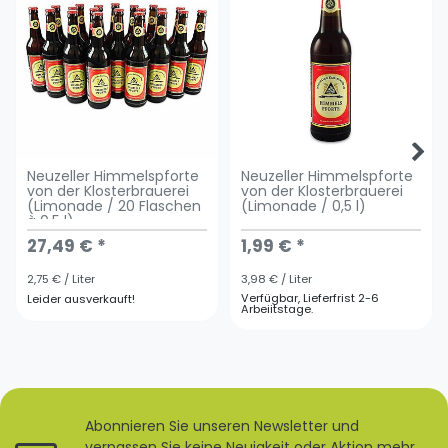
Neuzeller Himmelspforte
Neuzeller Himmelspforte
von der Klosterbrauerei
von der Klosterbrauerei
(Limonade / 20 Flaschen
(Limonade / 0,5 l)
à 0,5 l)
27,49 € *
1,99 € *
2,75 € / Liter
3,98 € / Liter
Verfügbar, Lieferfrist 2-6
Leider ausverkauft!
Arbeiitstage.
Abonnieren Sie unseren Newsletter und
verpassen Sie keine Neuigkeit oder Aktion mehr.