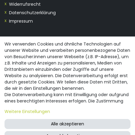
Widerrufsrecht
Datenschutzerklärung
Impressum
KONTAKT
Wir verwenden Cookies und ähnliche Technologien auf
unserer Website und verarbeiten personenbezogene Daten
0355/28913230
von Besucher:innen unserer Webseite (z.B. IP-Adresse), um
info@spreewald-praesente.de
z.B. Inhalte und Anzeigen zu personalisieren, Medien von
Gubener Straße 19, 03042 Cottbus
Drittanbietern einzubinden oder Zugriffe auf unsere
Website zu analysieren. Die Datenverarbeitung erfolgt erst
durch gesetzte Cookies. Wir teilen diese Daten mit Dritten,
die wir in den Einstellungen benennen.
Die Datenverarbeitung kann mit Einwilligung oder aufgrund
eines berechtigten Interesses erfolgen. Die Zustimmung
© 2026 spreewald-praesente.de
| Design by neoprisma
Alle Preise inkl. MwSt., zzgl. Versandkosten
kann erteilt oder abgelehnt werden. Es besteht das Recht,
Weitere Einstellungen
nicht einzuwilligen und die Einwilligung zu einem späteren
Zeitpunkt zu ändern oder zu widerrufen. Beachten Sie unser
Alle akzeptieren
Impressum
und weitere Hinweise zur Verwendung
personenbezogener Daten in unserer
Daten­schutz­