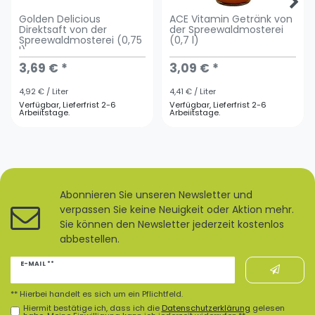
Golden Delicious
ACE Vitamin Getränk von
Direktsaft von der
der Spreewaldmosterei
Spreewaldmosterei (0,75
(0,7 l)
l)
3,69 € *
3,09 € *
4,92 € / Liter
4,41 € / Liter
Verfügbar, Lieferfrist 2-6
Verfügbar, Lieferfrist 2-6
Arbeiitstage.
Arbeiitstage.
Abonnieren Sie unseren Newsletter und
verpassen Sie keine Neuigkeit oder Aktion mehr.
Sie können den Newsletter jederzeit kostenlos
abbestellen.
Newsletter
E-MAIL **
Honig
** Hierbei handelt es sich um ein Pflichtfeld.
Hiermit bestätige ich, dass ich die
Daten­schutz­erklärung
gelesen