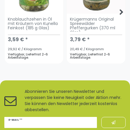
Knoblauchzehen in Öl
Krügermanns Original
mit Kräutern von Kunella
Spreewälder
Feinkost (185 g Glas)
Pfeffergurken (370 ml
Glas)
3,59 € *
3,79 € *
29,92 € / Kilogramm
20,49 € / Kilogramm
Verfügbar, Lieferfrist 2-6
Verfügbar, Lieferfrist 2-6
Arbeiitstage.
Arbeiitstage.
Abonnieren Sie unseren Newsletter und
verpassen Sie keine Neuigkeit oder Aktion mehr.
Sie können den Newsletter jederzeit kostenlos
abbestellen.
Newsletter
E-MAIL **
Honig