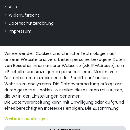
AGB
Widerrufsrecht
Datenschutzerklärung
Impressum
KONTAKT
Wir verwenden Cookies und ähnliche Technologien auf
unserer Website und verarbeiten personenbezogene Daten
0355/28913230
von Besucher:innen unserer Webseite (z.B. IP-Adresse), um
info@spreewald-praesente.de
z.B. Inhalte und Anzeigen zu personalisieren, Medien von
Gubener Straße 19, 03042 Cottbus
Drittanbietern einzubinden oder Zugriffe auf unsere
Website zu analysieren. Die Datenverarbeitung erfolgt erst
durch gesetzte Cookies. Wir teilen diese Daten mit Dritten,
die wir in den Einstellungen benennen.
Die Datenverarbeitung kann mit Einwilligung oder aufgrund
eines berechtigten Interesses erfolgen. Die Zustimmung
© 2026 spreewald-praesente.de
| Design by neoprisma
Alle Preise inkl. MwSt., zzgl. Versandkosten
kann erteilt oder abgelehnt werden. Es besteht das Recht,
Weitere Einstellungen
nicht einzuwilligen und die Einwilligung zu einem späteren
Zeitpunkt zu ändern oder zu widerrufen. Beachten Sie unser