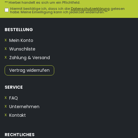
** Hierbei handelt es sich um ein Pflichtfeld.
Hiermit bestätige ich, dass ich die
Daten­schutz­erklärung
gelesen
habe. Meine Einwilligung kann ich jederzeit widerrufen.**
BESTELLUNG
Mein Konto
Wunschliste
Zahlung & Versand
Vertrag widerrufen
SERVICE
FAQ
Unternehmen
Kontakt
RECHTLICHES