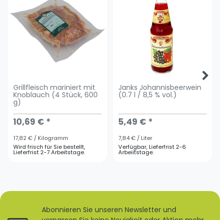
Grillfleisch mariniert mit
Janks Johannisbeerwein
Knoblauch (4 Stück, 600
(0.7 l / 8,5 % vol.)
g)
10,69 € *
5,49 € *
17,82 € / Kilogramm
7,84 € / Liter
Wird frisch für Sie bestellt,
Verfügbar, Lieferfrist 2-6
Lieferfrist 2-7 Arbeitstage.
Arbeiitstage.
Abonnieren Sie unseren Newsletter und
verpassen Sie keine Neuigkeit oder Aktion mehr.