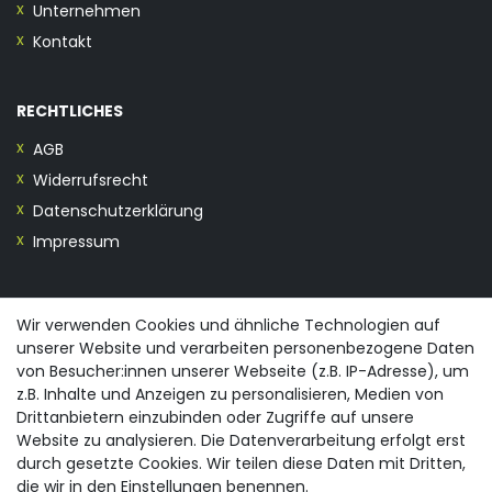
Unternehmen
Kontakt
RECHTLICHES
AGB
Widerrufsrecht
Datenschutzerklärung
Impressum
KONTAKT
Wir verwenden Cookies und ähnliche Technologien auf
unserer Website und verarbeiten personenbezogene Daten
0355/28913230
von Besucher:innen unserer Webseite (z.B. IP-Adresse), um
info@spreewald-praesente.de
z.B. Inhalte und Anzeigen zu personalisieren, Medien von
Gubener Straße 19, 03042 Cottbus
Drittanbietern einzubinden oder Zugriffe auf unsere
Website zu analysieren. Die Datenverarbeitung erfolgt erst
durch gesetzte Cookies. Wir teilen diese Daten mit Dritten,
die wir in den Einstellungen benennen.