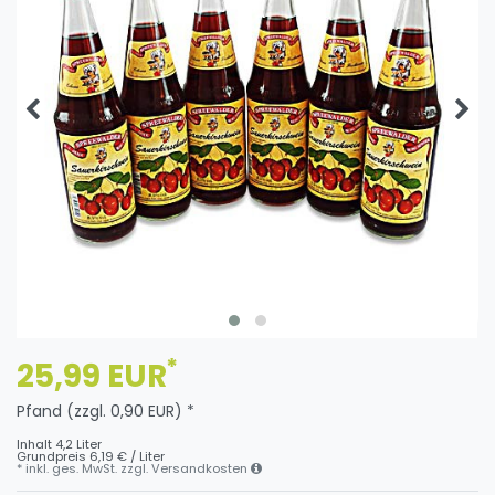
*
25,99 EUR
Pfand (zzgl. 0,90 EUR) *
Inhalt
4,2
Liter
Grundpreis
6,19 € / Liter
* inkl. ges. MwSt. zzgl.
Versandkosten