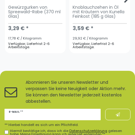
Gewürzgurken von
Knoblauchzehen in Öl
Spreewald-Rabe (370 ml
mit Kräutern von Kunella
Glas)
Feinkost (185 g Glas)
3,29 € *
3,59 € *
17,78 € / Kilogramm
29,92 € / Kilogramm
Verfügbar, Lieferfrist 2-6
Verfügbar, Lieferfrist 2-6
Arbeiitstage.
Arbeiitstage.
Abonnieren Sie unseren Newsletter und
verpassen Sie keine Neuigkeit oder Aktion mehr.
Sie können den Newsletter jederzeit kostenlos
abbestellen.
Newsletter
E-MAIL **
Honig
** Hierbei handelt es sich um ein Pflichtfeld.
Hiermit bestätige ich, dass ich die
Daten­schutz­erklärung
gelesen
habe. Meine Einwilligung kann ich jederzeit widerrufen.**