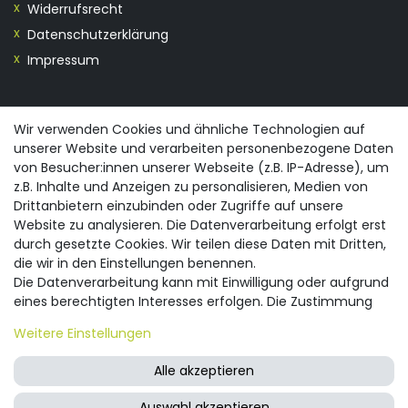
Widerrufsrecht
Datenschutzerklärung
Impressum
KONTAKT
Wir verwenden Cookies und ähnliche Technologien auf
unserer Website und verarbeiten personenbezogene Daten
0355/28913230
von Besucher:innen unserer Webseite (z.B. IP-Adresse), um
info@spreewald-praesente.de
z.B. Inhalte und Anzeigen zu personalisieren, Medien von
Gubener Straße 19, 03042 Cottbus
Drittanbietern einzubinden oder Zugriffe auf unsere
Website zu analysieren. Die Datenverarbeitung erfolgt erst
durch gesetzte Cookies. Wir teilen diese Daten mit Dritten,
die wir in den Einstellungen benennen.
Die Datenverarbeitung kann mit Einwilligung oder aufgrund
eines berechtigten Interesses erfolgen. Die Zustimmung
© 2026 spreewald-praesente.de
| Design by neoprisma
Alle Preise inkl. MwSt., zzgl. Versandkosten
kann erteilt oder abgelehnt werden. Es besteht das Recht,
Weitere Einstellungen
nicht einzuwilligen und die Einwilligung zu einem späteren
Zeitpunkt zu ändern oder zu widerrufen. Beachten Sie unser
Alle akzeptieren
Impressum
und weitere Hinweise zur Verwendung
personenbezogener Daten in unserer
Daten­schutz­
Auswahl akzeptieren