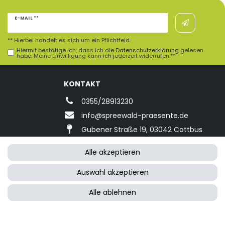
Newsletter
E-MAIL **
Honig
** Hierbei handelt es sich um ein Pflichtfeld.
Hiermit bestätige ich, dass ich die
Daten­schutz­erklärung
gelesen
habe. Meine Einwilligung kann ich jederzeit widerrufen.**
KONTAKT
0355/28913230
info@spreewald-praesente.de
Gubener Straße 19, 03042 Cottbus
Alle akzeptieren
Auswahl akzeptieren
Alle ablehnen
FRAGEN ZUM ARTIKEL