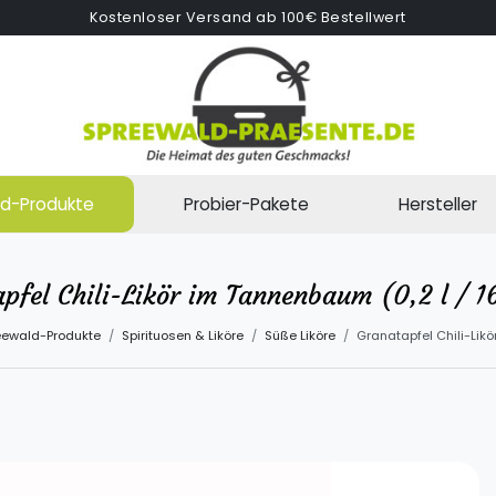
Kostenloser Versand ab 100€ Bestellwert
d-Produkte
Probier-Pakete
Hersteller
pfel Chili-Likör im Tannenbaum (0,2 l / 1
eewald-Produkte
Spirituosen & Liköre
Süße Liköre
Granatapfel Chili-Likö