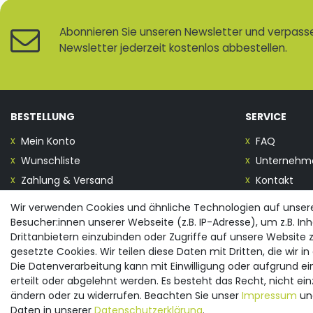
Abonnieren Sie unseren Newsletter und verpassen
Newsletter jederzeit kostenlos abbestellen.
BESTELLUNG
SERVICE
Mein Konto
FAQ
Wunschliste
Unternehm
Zahlung & Versand
Kontakt
Wir verwenden Cookies und ähnliche Technologien auf unse
Vertrag widerrufen
Besucher:innen unserer Webseite (z.B. IP-Adresse), um z.B. In
Drittanbietern einzubinden oder Zugriffe auf unsere Website z
gesetzte Cookies. Wir teilen diese Daten mit Dritten, die wir 
Die Datenverarbeitung kann mit Einwilligung oder aufgrund e
© 2026 spreewald-praesente.de
| Design by neoprisma
erteilt oder abgelehnt werden. Es besteht das Recht, nicht ein
Alle Preise inkl. MwSt., zzgl. Versandkosten
ändern oder zu widerrufen. Beachten Sie unser
Impressum
un
Daten in unserer
Daten­schutz­erklärung
.