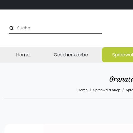
Home
Geschenkkörbe
Spreewal
Granata
Home
Spreewald Shop
Spr