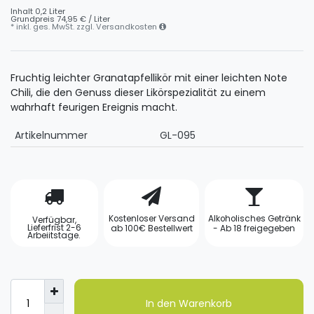
Inhalt
0,2
Liter
Grundpreis
74,95 € / Liter
* inkl. ges. MwSt. zzgl.
Versandkosten
Fruchtig leichter Granatapfellikör mit einer leichten Note
Chili, die den Genuss dieser Likörspezialität zu einem
wahrhaft feurigen Ereignis macht.
Artikelnummer
GL-095
Kostenloser Versand
Alkoholisches Getränk
Verfügbar,
Lieferfrist 2-6
ab 100€ Bestellwert
- Ab 18 freigegeben
Arbeiitstage.
In den Warenkorb