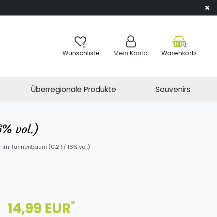
0
0
Wunschliste
Mein Konto
Warenkorb
Überregionale Produkte
Souvenirs
6% vol.)
r im Tannenbaum (0,2 l / 16% vol.)
*
14,99 EUR