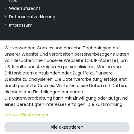
Widerrufsrecht
Datenschutzerklärung
Impressum
KONTAKT
Wir verwenden Cookies und ähnliche Technologien auf
unserer Website und verarbeiten personenbezogene Daten
0355/28913230
von Besucher:innen unserer Webseite (z.B. IP-Adresse), um
info@spreewald-praesente.de
z.B. Inhalte und Anzeigen zu personalisieren, Medien von
Gubener Straße 19, 03042 Cottbus
Drittanbietern einzubinden oder Zugriffe auf unsere
Website zu analysieren. Die Datenverarbeitung erfolgt erst
durch gesetzte Cookies. Wir teilen diese Daten mit Dritten,
die wir in den Einstellungen benennen.
Die Datenverarbeitung kann mit Einwilligung oder aufgrund
eines berechtigten Interesses erfolgen. Die Zustimmung
© 2026 spreewald-praesente.de
| Design by neoprisma
Alle Preise inkl. MwSt., zzgl. Versandkosten
kann erteilt oder abgelehnt werden. Es besteht das Recht,
Weitere Einstellungen
nicht einzuwilligen und die Einwilligung zu einem späteren
Zeitpunkt zu ändern oder zu widerrufen. Beachten Sie unser
Alle akzeptieren
Impressum
und weitere Hinweise zur Verwendung