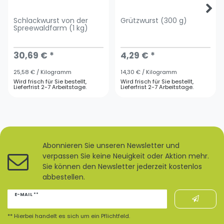
Schlackwurst von der
Grützwurst (300 g)
Spreewaldfarm (1 kg)
30,69 € *
4,29 € *
25,58 € / Kilogramm
14,30 € / Kilogramm
Wird frisch für Sie bestellt,
Wird frisch für Sie bestellt,
Lieferfrist 2-7 Arbeitstage.
Lieferfrist 2-7 Arbeitstage.
Abonnieren Sie unseren Newsletter und
verpassen Sie keine Neuigkeit oder Aktion mehr.
Sie können den Newsletter jederzeit kostenlos
abbestellen.
Newsletter
E-MAIL **
Honig
** Hierbei handelt es sich um ein Pflichtfeld.