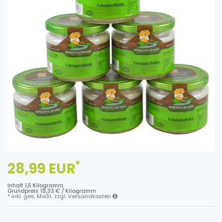
*
28,99 EUR
Inhalt
1,5
Kilogramm
Grundpreis
19,33 € / Kilogramm
* inkl. ges. MwSt. zzgl.
Versandkosten