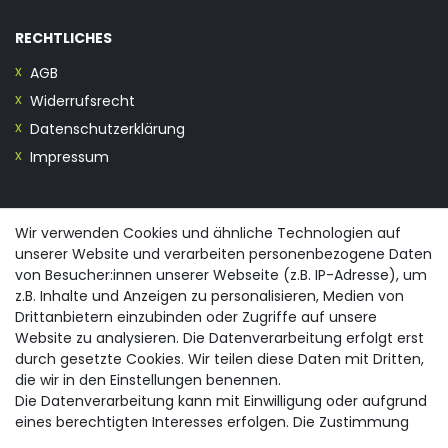
RECHTLICHES
AGB
Widerrufsrecht
Datenschutzerklärung
Impressum
KONTAKT
Wir verwenden Cookies und ähnliche Technologien auf
unserer Website und verarbeiten personenbezogene Daten
0355/28913230
von Besucher:innen unserer Webseite (z.B. IP-Adresse), um
info@spreewald-praesente.de
z.B. Inhalte und Anzeigen zu personalisieren, Medien von
Gubener Straße 19, 03042 Cottbus
Drittanbietern einzubinden oder Zugriffe auf unsere
Website zu analysieren. Die Datenverarbeitung erfolgt erst
durch gesetzte Cookies. Wir teilen diese Daten mit Dritten,
die wir in den Einstellungen benennen.
Die Datenverarbeitung kann mit Einwilligung oder aufgrund
eines berechtigten Interesses erfolgen. Die Zustimmung
© 2026 spreewald-praesente.de
| Design by neoprisma
Alle Preise inkl. MwSt., zzgl. Versandkosten
kann erteilt oder abgelehnt werden. Es besteht das Recht,