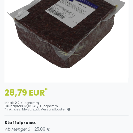
*
28,79 EUR
Inhalt
2,2
Kilogramm
Grundpreis
13,09 € / Kilogramm
* inkl. ges. MwSt. zzgl.
Versandkosten
Staffelpreise:
Ab Menge: 3
25,89 €