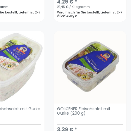
4,29 € *
gramm
21,45 € / Kilogramm
ie bestellt, Lieferfrist 2-7
Wird frisch für Sie bestellt, Lieferfrist 2-7
Arbeitstage.
eischsalat mit Gurke
GOLßENER Fleischsalat mit
Gurke (200 g)
3,39 € *