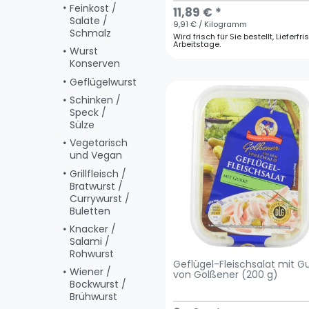
Feinkost /
11,89 € *
Salate /
9,91 € / Kilogramm
Schmalz
Wird frisch für Sie bestellt, Lieferfri
Arbeitstage.
Wurst
Konserven
Geflügelwurst
Schinken /
Speck /
Sülze
Vegetarisch
und Vegan
Grillfleisch /
Bratwurst /
Currywurst /
Buletten
Knacker /
Salami /
Rohwurst
Geflügel-Fleischsalat mit G
Wiener /
von Golßener (200 g)
Bockwurst /
Brühwurst