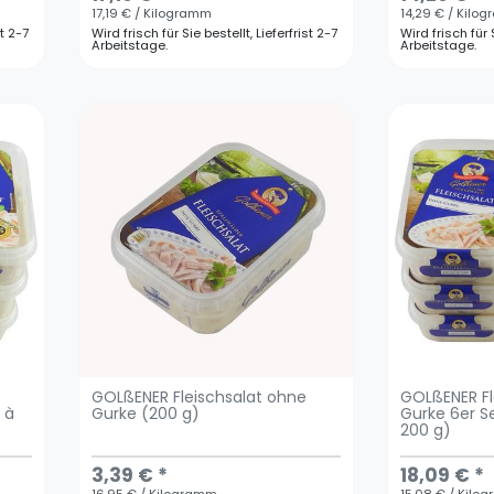
17,19 € / Kilogramm
14,29 € / Kilo
st 2-7
Wird frisch für Sie bestellt, Lieferfrist 2-7
Wird frisch für S
Arbeitstage.
Arbeitstage.
GOLßENER Fleischsalat ohne
GOLßENER Fl
 à
Gurke (200 g)
Gurke 6er S
200 g)
3,39 € *
18,09 € *