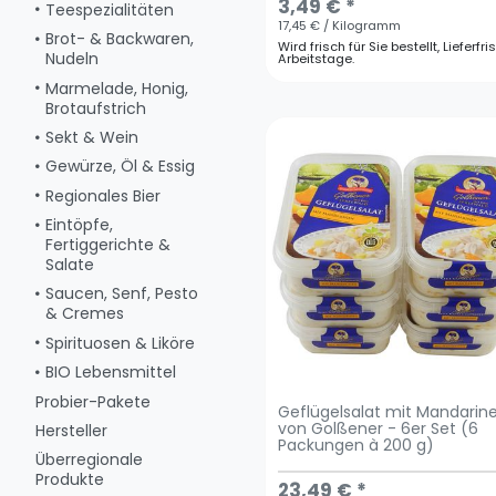
3,49 € *
Teespezialitäten
17,45 € / Kilogramm
Brot- & Backwaren,
Wird frisch für Sie bestellt, Lieferfri
Nudeln
Arbeitstage.
Marmelade, Honig,
Brotaufstrich
Sekt & Wein
Gewürze, Öl & Essig
Regionales Bier
Eintöpfe,
Fertiggerichte &
Salate
Saucen, Senf, Pesto
& Cremes
Spirituosen & Liköre
BIO Lebensmittel
Probier-Pakete
Geflügelsalat mit Mandarin
von Golßener - 6er Set (6
Hersteller
Packungen à 200 g)
Überregionale
Produkte
23,49 € *