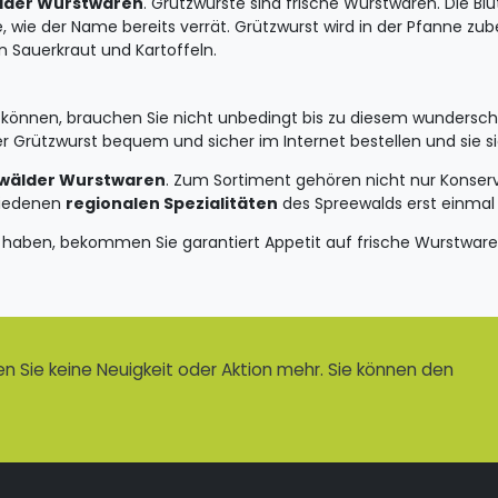
lder Wurstwaren
. Grützwürste sind frische Wurstwaren. Die Blu
e, wie der Name bereits verrät. Grützwurst wird in der Pfanne z
 Sauerkraut und Kartoffeln.
önnen, brauchen Sie nicht unbedingt bis zu diesem wunderschö
 Grützwurst bequem und sicher im Internet bestellen und sie si
wälder Wurstwaren
. Zum Sortiment gehören nicht nur Konser
hiedenen
regionalen Spezialitäten
des Spreewalds erst einmal 
haben, bekommen Sie garantiert Appetit auf frische Wurstware
 Sie keine Neuigkeit oder Aktion mehr. Sie können den