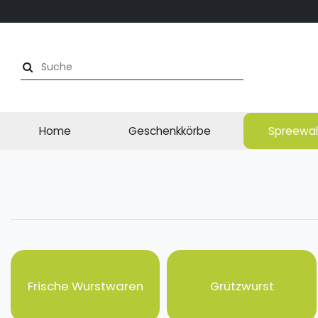
Home
Geschenkkörbe
Spreewal
Frische Wurstwaren
Grützwurst