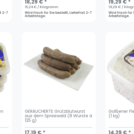
18,29 € *
19,29 € *
15,24 € / Kilogramm
19,29 € / Kilo
st 2-7
Wird frisch für Sie bestellt, Lieferfrist 2-7
Wird frisch für S
Arbeitstage.
Arbeitstage.
en
GERÄUCHERTE Grützblutwurst
Golßener Fl
aus dem Spreewald (8 Würste à
(1 kg)
125 g)
17,19 € *
14,29 € *