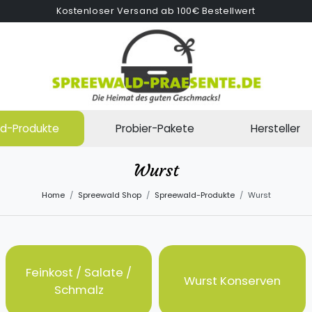
Kostenloser Versand ab 100€ Bestellwert
d-Produkte
Probier-Pakete
Hersteller
Wurst
Home
Spreewald Shop
Spreewald-Produkte
Wurst
Feinkost / Salate /
Wurst Konserven
Schmalz