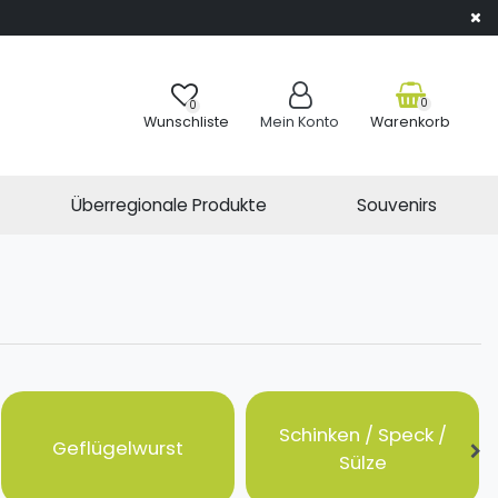
0
0
Wunschliste
Mein Konto
Warenkorb
Überregionale Produkte
Souvenirs
Schinken / Speck /
Geflügelwurst
Sülze