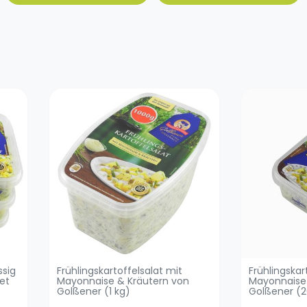
ssig
Frühlingskartoffelsalat mit
Frühlingskar
et
Mayonnaise & Kräutern von
Mayonnaise
Golßener (1 kg)
Golßener (2