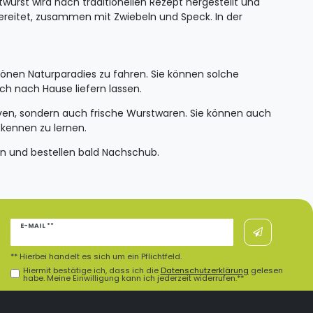
twurst wird nach traditionellen Rezept hergestellt und
ubereitet, zusammen mit Zwiebeln und Speck. In der
nen Naturparadies zu fahren. Sie können solche
ch nach Hause liefern lassen.
ven, sondern auch frische Wurstwaren. Sie können auch
kennen zu lernen.
n und bestellen bald Nachschub.
Newsletter
E-MAIL **
Honig
** Hierbei handelt es sich um ein Pflichtfeld.
Hiermit bestätige ich, dass ich die
Daten­schutz­erklärung
gelesen
habe. Meine Einwilligung kann ich jederzeit widerrufen.**