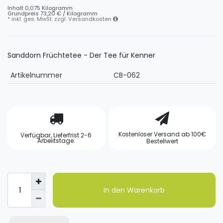
Inhalt
0,075
Kilogramm
Grundpreis
73,20 € / Kilogramm
* inkl. ges. MwSt. zzgl.
Versandkosten
Sanddorn Früchtetee - Der Tee für Kenner
Artikelnummer
CB-062
Kostenloser Versand ab 100€
Verfügbar, Lieferfrist 2-6
Arbeiitstage.
Bestellwert
In den Warenkorb