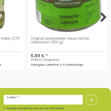
-Rabe (370
Original Spreewälder Hausmacher
Leberwurst (250 g)
5,89 € *
23,56 € / Kilogramm
e.
Verfügbar, Lieferfrist 2-6 Arbeiitstage.
Newsletter
E-MAIL **
Honig
** Hierbei handelt es sich um ein Pflichtfeld.