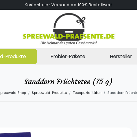
Kostenloser Versand ab 100€ Bestellwert
d-Produkte
Probier-Pakete
Hersteller
Sanddorn Früchtetee (75 g)
preewald Shop
Spreewald-Produkte
Teespezialitäten
Sanddorn Früchte