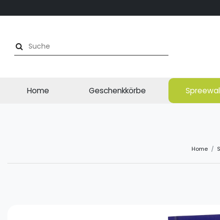
Home
Geschenkkörbe
Spreewal
Home
S