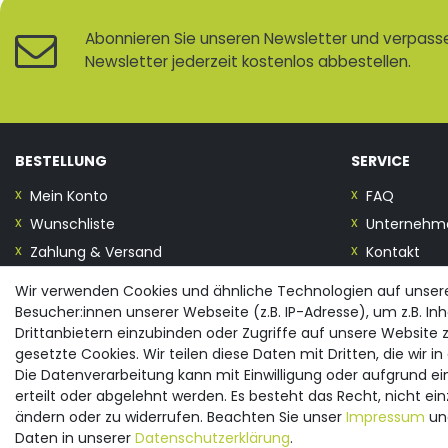
Abonnieren Sie unseren Newsletter und verpassen
Newsletter jederzeit kostenlos abbestellen.
BESTELLUNG
SERVICE
Mein Konto
FAQ
Wunschliste
Unternehm
Zahlung & Versand
Kontakt
Wir verwenden Cookies und ähnliche Technologien auf unse
Vertrag widerrufen
Besucher:innen unserer Webseite (z.B. IP-Adresse), um z.B. In
Drittanbietern einzubinden oder Zugriffe auf unsere Website z
gesetzte Cookies. Wir teilen diese Daten mit Dritten, die wir 
Die Datenverarbeitung kann mit Einwilligung oder aufgrund e
© 2026 spreewald-praesente.de
| Design by neoprisma
erteilt oder abgelehnt werden. Es besteht das Recht, nicht ein
Alle Preise inkl. MwSt., zzgl. Versandkosten
ändern oder zu widerrufen. Beachten Sie unser
Impressum
un
Daten in unserer
Daten­schutz­erklärung
.