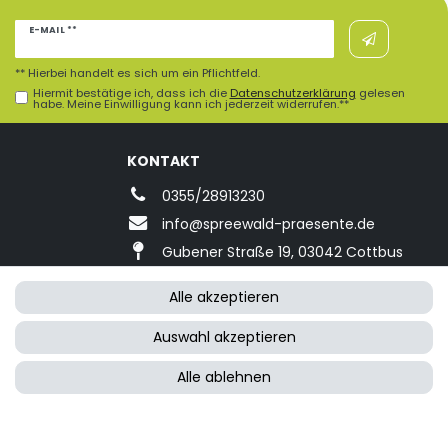
Newsletter
E-MAIL **
Honig
** Hierbei handelt es sich um ein Pflichtfeld.
Hiermit bestätige ich, dass ich die
Daten­schutz­erklärung
gelesen
habe. Meine Einwilligung kann ich jederzeit widerrufen.**
KONTAKT
0355/28913230
info@spreewald-praesente.de
Gubener Straße 19, 03042 Cottbus
Alle akzeptieren
Auswahl akzeptieren
Alle ablehnen