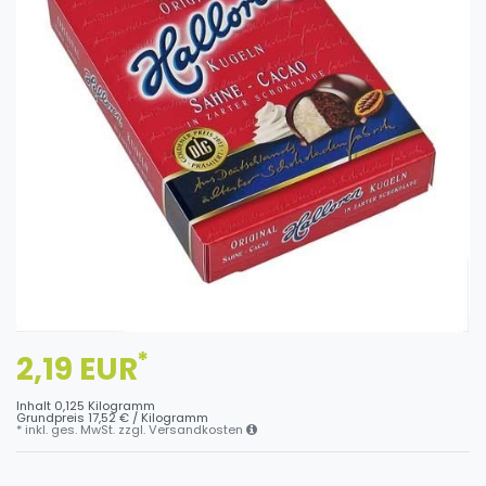
*
2,19 EUR
Inhalt
0,125
Kilogramm
Grundpreis
17,52 € / Kilogramm
* inkl. ges. MwSt. zzgl.
Versandkosten