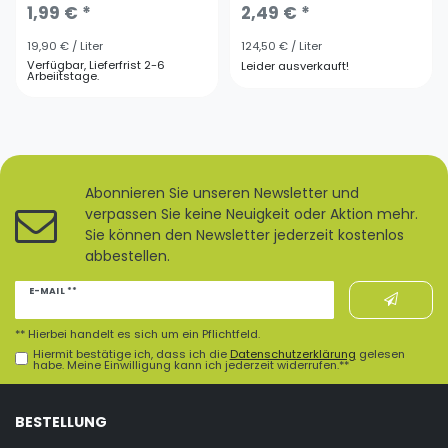
1,99 € *
2,49 € *
19,90 € / Liter
124,50 € / Liter
Verfügbar, Lieferfrist 2-6
Leider ausverkauft!
Arbeiitstage.
Abonnieren Sie unseren Newsletter und
verpassen Sie keine Neuigkeit oder Aktion mehr.
Sie können den Newsletter jederzeit kostenlos
abbestellen.
Newsletter
E-MAIL **
Honig
** Hierbei handelt es sich um ein Pflichtfeld.
Hiermit bestätige ich, dass ich die
Daten­schutz­erklärung
gelesen
habe. Meine Einwilligung kann ich jederzeit widerrufen.**
BESTELLUNG