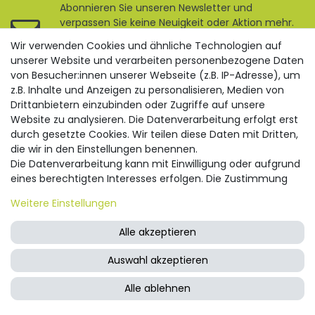
Abonnieren Sie unseren Newsletter und
verpassen Sie keine Neuigkeit oder Aktion mehr.
Sie können den Newsletter jederzeit kostenlos
Wir verwenden Cookies und ähnliche Technologien auf
abbestellen.
unserer Website und verarbeiten personenbezogene Daten
von Besucher:innen unserer Webseite (z.B. IP-Adresse), um
Newsletter
E-MAIL **
z.B. Inhalte und Anzeigen zu personalisieren, Medien von
Honig
Drittanbietern einzubinden oder Zugriffe auf unsere
** Hierbei handelt es sich um ein Pflichtfeld.
Website zu analysieren. Die Datenverarbeitung erfolgt erst
Hiermit bestätige ich, dass ich die
Daten­schutz­erklärung
gelesen
habe. Meine Einwilligung kann ich jederzeit widerrufen.**
durch gesetzte Cookies. Wir teilen diese Daten mit Dritten,
die wir in den Einstellungen benennen.
Die Datenverarbeitung kann mit Einwilligung oder aufgrund
BESTELLUNG
eines berechtigten Interesses erfolgen. Die Zustimmung
Mein Konto
kann erteilt oder abgelehnt werden. Es besteht das Recht,
Weitere Einstellungen
nicht einzuwilligen und die Einwilligung zu einem späteren
Wunschliste
Zeitpunkt zu ändern oder zu widerrufen. Beachten Sie unser
Alle akzeptieren
Zahlung & Versand
Impressum
und weitere Hinweise zur Verwendung
personenbezogener Daten in unserer
Daten­schutz­
Auswahl akzeptieren
Vertrag widerrufen
Filter
erklärung
.
Alle ablehnen
SERVICE