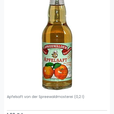
Apfelsaft von der Spreewaldmosterei (0,2 l)