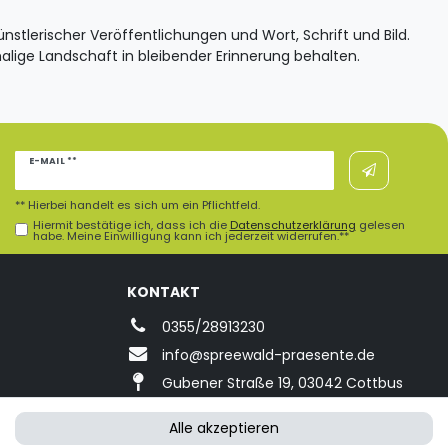
tlerischer Veröffentlichungen und Wort, Schrift und Bild.
alige Landschaft in bleibender Erinnerung behalten.
Newsletter
E-MAIL **
Honig
** Hierbei handelt es sich um ein Pflichtfeld.
Hiermit bestätige ich, dass ich die
Daten­schutz­erklärung
gelesen
habe. Meine Einwilligung kann ich jederzeit widerrufen.**
KONTAKT
0355/28913230
info@spreewald-praesente.de
Gubener Straße 19, 03042 Cottbus
Alle akzeptieren