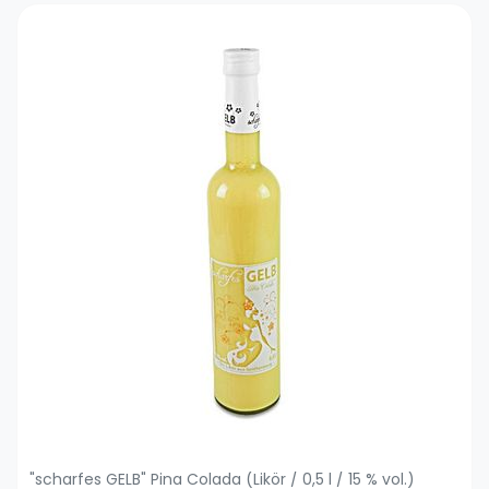
"scharfes GELB" Pina Colada (Likör / 0,5 l / 15 % vol.)