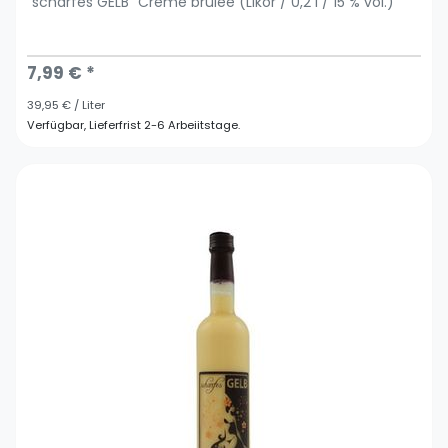
"scharfes GELB" Crème brûlée (Likör / 0,2 l / 15 % vol.)
7,99 € *
39,95 € / Liter
Verfügbar, Lieferfrist 2-6 Arbeiitstage.