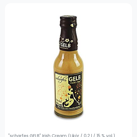
"scharfes GELB" Irish Cream (Likör / 0,2 l / 15 % vol.)