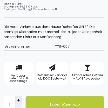
Inhalt
0,2
Liter
Grundpreis
39,95 € / Liter
* inkl. ges. MwSt. zzgl.
Versandkosten
Die neue Variante aus dem Hause "scharfes GELB". Die
cremige Alternative mit Karamell des zu jeder Gelegenheit
passenden Likörs aus Senftenberg.
Artikelnummer
TTR-007
Kostenloser Versand
Alkoholisches Getränk
Verfügbar,
Lieferfrist 2-6
ab 100€ Bestellwert
- Ab 18 freigegeben
Arbeiitstage.
In den Warenkorb