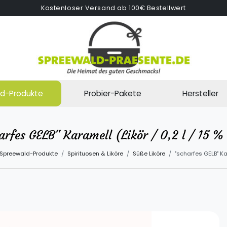
Kostenloser Versand ab 100€ Bestellwert
d-Produkte
Probier-Pakete
Hersteller
arfes GELB" Karamell (Likör / 0,2 l / 15 % 
Spreewald-Produkte
Spirituosen & Liköre
Süße Liköre
"scharfes GELB" Kara