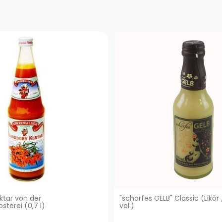
ktar von der
"scharfes GELB" Classic (Likör /
terei (0,7 l)
vol.)