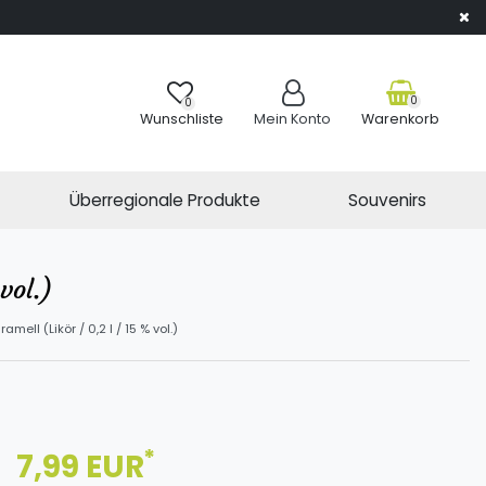
0
0
Wunschliste
Mein Konto
Warenkorb
Überregionale Produkte
Souvenirs
vol.)
mell (Likör / 0,2 l / 15 % vol.)
*
7,99 EUR