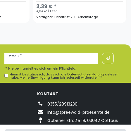
3,39 € *
4,84 € / Liter
e.
Verfügbar, Lieferfrist 2-6 Arbeiitstage.
Newsletter
E-MAIL **
Honig
** Hierbei handelt es sich um ein Pflichtfeld.
Hiermit bestätige ich, dass ich die
Daten­schutz­erklärung
gelesen
habe. Meine Einwilligung kann ich jederzeit widerrufen.**
KONTAKT
0355/28913230
info@spreewald-praesente.de
Gubener Straße 19, 03042 Cottbus