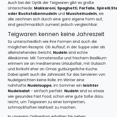
Auch bei der Optik der Teigwaren gibt es große
Unterschiede:
Makkaroni
,
Spaghetti
,
Farfalle
,
Spirelli
,
St
oder Buchstabennudeln
und
Muschelnudeln
, sie
alle zeichnen sich durch eine ganz eigene Form auf,
sind geschmacklich zumeist jedoch vergleichbar.
Teigwaren kennen keine Jahreszeit
So unterschiedlich wie ihre Formen sind auch die
möglichen Rezepte. Ob Auflauf, in der Suppe oder als
alleinstehendes Gericht,
Nudeln
sind echte
Alleskönner. Mit Tomatensoße und frischem Basilikum
erinnern sie an mediterranes Urlaubsflair, mit Gulasch
und Rotkohl eher an Omas gutbürgerliche Küche.
Dabei spielt auch die Jahreszeit für das Servieren von
Nudelgerichten keine Rolle. Im Winter eine
nahrhafte
Nudelsuppe
, im Sommer ein
leichter
Nudelsalat
- einfach perfekt.
Nudeln
sind so etwas
wie gesundes Fast Food, schon eine gute Soße dazu
reicht, um Teigwaren zu einer kompletten,
schmackhaften Mahlzeit zu machen.
In unserem Onlineshop erhalten Sie neben