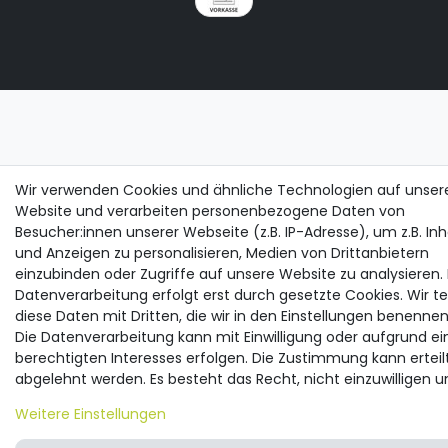
Wir verwenden Cookies und ähnliche Technologien auf unser
Website und verarbeiten personenbezogene Daten von
Besucher:innen unserer Webseite (z.B. IP-Adresse), um z.B. Inh
und Anzeigen zu personalisieren, Medien von Drittanbietern
einzubinden oder Zugriffe auf unsere Website zu analysieren. 
Datenverarbeitung erfolgt erst durch gesetzte Cookies. Wir te
diese Daten mit Dritten, die wir in den Einstellungen benennen
Die Datenverarbeitung kann mit Einwilligung oder aufgrund ei
berechtigten Interesses erfolgen. Die Zustimmung kann erteil
abgelehnt werden. Es besteht das Recht, nicht einzuwilligen u
Einwilligung zu einem späteren Zeitpunkt zu ändern oder zu
Weitere Einstellungen
widerrufen. Beachten Sie unser
Impressum
und weitere Hinwei
Verwendung personenbezogener Daten in unserer
Daten­schu