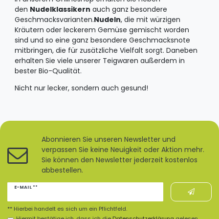
den
Nudelklassikern
auch ganz besondere
Geschmacksvarianten.
Nudeln
, die mit würzigen
Kräutern oder leckerem Gemüse gemischt worden
sind und so eine ganz besondere Geschmacksnote
mitbringen, die für zusätzliche Vielfalt sorgt. Daneben
erhalten Sie viele unserer Teigwaren außerdem in
bester Bio-Qualität.
Nicht nur lecker, sondern auch gesund!
Abonnieren Sie unseren Newsletter und
verpassen Sie keine Neuigkeit oder Aktion mehr.
Sie können den Newsletter jederzeit kostenlos
abbestellen.
Newsletter
E-MAIL **
Honig
** Hierbei handelt es sich um ein Pflichtfeld.
Hiermit bestätige ich, dass ich die
Daten­schutz­erklärung
gelesen