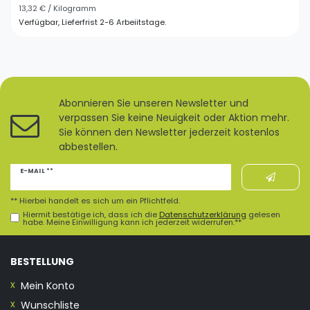
13,32 € / Kilogramm
Verfügbar, Lieferfrist 2-6 Arbeiitstage.
Abonnieren Sie unseren Newsletter und
verpassen Sie keine Neuigkeit oder Aktion mehr.
Sie können den Newsletter jederzeit kostenlos
abbestellen.
Newsletter
E-MAIL **
Honig
** Hierbei handelt es sich um ein Pflichtfeld.
Hiermit bestätige ich, dass ich die
Daten­schutz­erklärung
gelesen
habe. Meine Einwilligung kann ich jederzeit widerrufen.**
BESTELLUNG
Mein Konto
Wunschliste