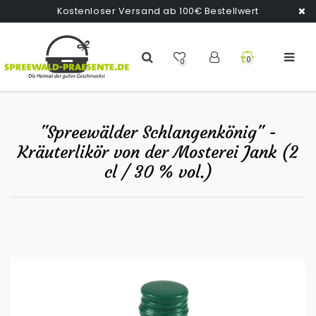
Kostenloser Versand ab 100€ Bestellwert
0
0
"Spreewälder Schlangenkönig" -
Kräuterlikör von der Mosterei Jank (2
cl / 30 % vol.)