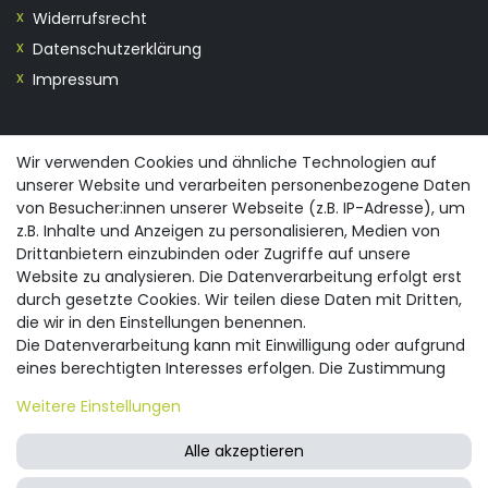
Widerrufsrecht
Datenschutzerklärung
Impressum
KONTAKT
Wir verwenden Cookies und ähnliche Technologien auf
unserer Website und verarbeiten personenbezogene Daten
0355/28913230
von Besucher:innen unserer Webseite (z.B. IP-Adresse), um
info@spreewald-praesente.de
z.B. Inhalte und Anzeigen zu personalisieren, Medien von
Gubener Straße 19, 03042 Cottbus
Drittanbietern einzubinden oder Zugriffe auf unsere
Website zu analysieren. Die Datenverarbeitung erfolgt erst
durch gesetzte Cookies. Wir teilen diese Daten mit Dritten,
die wir in den Einstellungen benennen.
Die Datenverarbeitung kann mit Einwilligung oder aufgrund
eines berechtigten Interesses erfolgen. Die Zustimmung
© 2026 spreewald-praesente.de
| Design by neoprisma
Alle Preise inkl. MwSt., zzgl. Versandkosten
kann erteilt oder abgelehnt werden. Es besteht das Recht,
Weitere Einstellungen
nicht einzuwilligen und die Einwilligung zu einem späteren
Zeitpunkt zu ändern oder zu widerrufen. Beachten Sie unser
Alle akzeptieren
Impressum
und weitere Hinweise zur Verwendung
personenbezogener Daten in unserer
Daten­schutz­