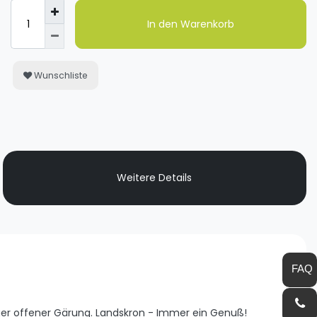
In den Warenkorb
Wunschliste
Weitere Details
iger offener Gärung. Landskron - Immer ein Genuß!