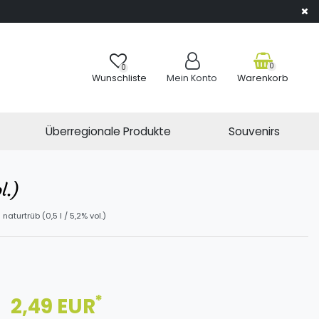
0
0
Wunschliste
Mein Konto
Warenkorb
Überregionale Produkte
Souvenirs
l.)
aturtrüb (0,5 l / 5,2% vol.)
*
2,49 EUR