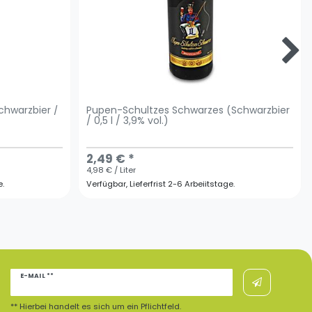
chwarzbier /
Pupen-Schultzes Schwarzes (Schwarzbier
/ 0,5 l / 3,9% vol.)
2,49 € *
4,98 € / Liter
e.
Verfügbar, Lieferfrist 2-6 Arbeiitstage.
Newsletter
E-MAIL **
Honig
** Hierbei handelt es sich um ein Pflichtfeld.