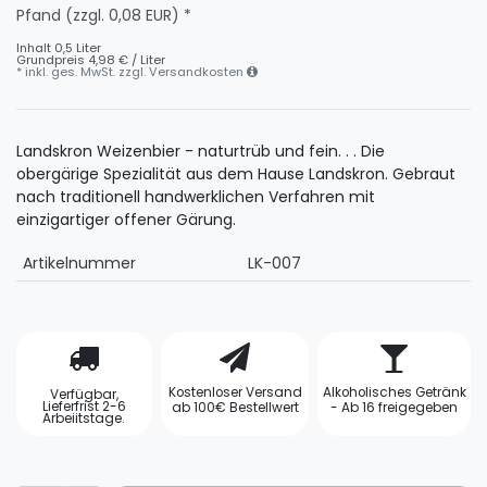
Pfand (zzgl. 0,08 EUR) *
Inhalt
0,5
Liter
Grundpreis
4,98 € / Liter
* inkl. ges. MwSt. zzgl.
Versandkosten
Landskron Weizenbier - naturtrüb und fein. . . Die
obergärige Spezialität aus dem Hause Landskron. Gebraut
nach traditionell handwerklichen Verfahren mit
einzigartiger offener Gärung.
Artikelnummer
LK-007
Kostenloser Versand
Alkoholisches Getränk
Verfügbar,
Lieferfrist 2-6
ab 100€ Bestellwert
- Ab 16 freigegeben
Arbeiitstage.