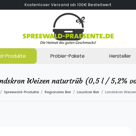
Kostenloser Versand ab 100€ Bestellwert
d-Produkte
Probier-Pakete
Hersteller
ndskron Weizen naturtrüb (0,5 l / 5,2% vo
Spreewald-Produkte
Regionales Bier
Lausitzer Bier
Landskron Weizen n