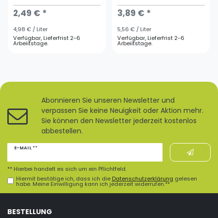
2,49 € *
3,89 € *
4,98 € / Liter
5,56 € / Liter
Verfügbar, Lieferfrist 2-6
Verfügbar, Lieferfrist 2-6
Arbeiitstage.
Arbeiitstage.
Abonnieren Sie unseren Newsletter und
verpassen Sie keine Neuigkeit oder Aktion mehr.
Sie können den Newsletter jederzeit kostenlos
abbestellen.
Newsletter
E-MAIL **
Honig
** Hierbei handelt es sich um ein Pflichtfeld.
Hiermit bestätige ich, dass ich die
Daten­schutz­erklärung
gelesen
habe. Meine Einwilligung kann ich jederzeit widerrufen.**
BESTELLUNG