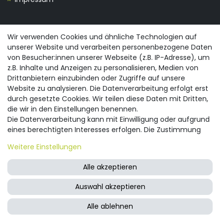
KONTAKT
Wir verwenden Cookies und ähnliche Technologien auf
unserer Website und verarbeiten personenbezogene Daten
0355/28913230
von Besucher:innen unserer Webseite (z.B. IP-Adresse), um
info@spreewald-praesente.de
z.B. Inhalte und Anzeigen zu personalisieren, Medien von
Gubener Straße 19, 03042 Cottbus
Drittanbietern einzubinden oder Zugriffe auf unsere
Website zu analysieren. Die Datenverarbeitung erfolgt erst
durch gesetzte Cookies. Wir teilen diese Daten mit Dritten,
die wir in den Einstellungen benennen.
Die Datenverarbeitung kann mit Einwilligung oder aufgrund
eines berechtigten Interesses erfolgen. Die Zustimmung
© 2026 spreewald-praesente.de
| Design by neoprisma
Alle Preise inkl. MwSt., zzgl. Versandkosten
kann erteilt oder abgelehnt werden. Es besteht das Recht,
Weitere Einstellungen
nicht einzuwilligen und die Einwilligung zu einem späteren
Zeitpunkt zu ändern oder zu widerrufen. Beachten Sie unser
Alle akzeptieren
Impressum
und weitere Hinweise zur Verwendung
personenbezogener Daten in unserer
Daten­schutz­
Auswahl akzeptieren
erklärung
.
FRAGEN ZUM ARTIKEL
Alle ablehnen