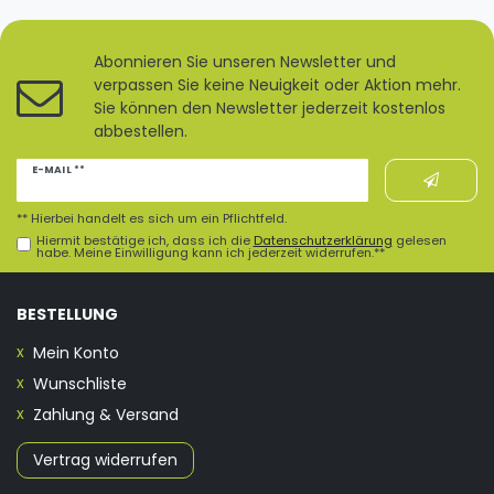
Abonnieren Sie unseren Newsletter und
verpassen Sie keine Neuigkeit oder Aktion mehr.
Sie können den Newsletter jederzeit kostenlos
abbestellen.
Newsletter
E-MAIL **
Honig
** Hierbei handelt es sich um ein Pflichtfeld.
Hiermit bestätige ich, dass ich die
Daten­schutz­erklärung
gelesen
habe. Meine Einwilligung kann ich jederzeit widerrufen.**
BESTELLUNG
Mein Konto
Wunschliste
Zahlung & Versand
Vertrag widerrufen