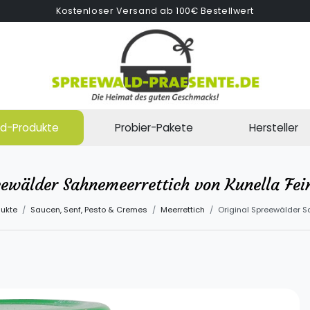
Kostenloser Versand ab 100€ Bestellwert
d-Produkte
Probier-Pakete
Hersteller
eewälder Sahnemeerrettich von Kunella Fei
ukte
Saucen, Senf, Pesto & Cremes
Meerrettich
Original Spreewälder S