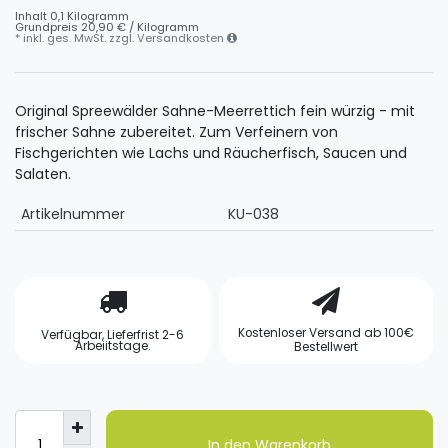
Inhalt
0,1
Kilogramm
Grundpreis
20,90 € / Kilogramm
* inkl. ges. MwSt. zzgl.
Versandkosten
Original Spreewälder Sahne-Meerrettich fein würzig - mit
frischer Sahne zubereitet. Zum Verfeinern von
Fischgerichten wie Lachs und Räucherfisch, Saucen und
Salaten.
Artikelnummer
KU-038
Kostenloser Versand ab 100€
Verfügbar, Lieferfrist 2-6
Arbeiitstage.
Bestellwert
In den Warenkorb