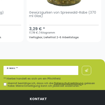
 g)
Gewürzgurken von Spreewald-Rabe (370
ml Glas)
3,29 € *
17,78 € / Kilogramm
e.
Verfügbar, Lieferfrist 2-6 Arbeiitstage.
Newsletter
E-MAIL **
Honig
** Hierbei handelt es sich um ein Pflichtfeld.
Hiermit bestätige ich, dass ich die
Daten­schutz­erklärung
gelesen
habe. Meine Einwilligung kann ich jederzeit widerrufen.**
KONTAKT