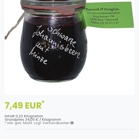
*
7,49 EUR
Inhalt
0,22
Kilogramm
Grundpreis
34,05 € / Kilogramm
* inkl. ges. MwSt. zzgl.
Versandkosten