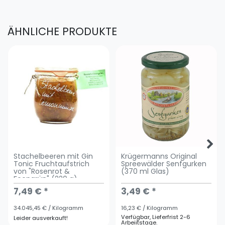
ÄHNLICHE PRODUKTE
Stachelbeeren mit Gin
Krügermanns Original
Tonic Fruchtaufstrich
Spreewälder Senfgurken
von "Rosenrot &
(370 ml Glas)
Feengrün" (220 g)
7,49 € *
3,49 € *
34.045,45 € / Kilogramm
16,23 € / Kilogramm
Verfügbar, Lieferfrist 2-6
Leider ausverkauft!
Arbeiitstage.