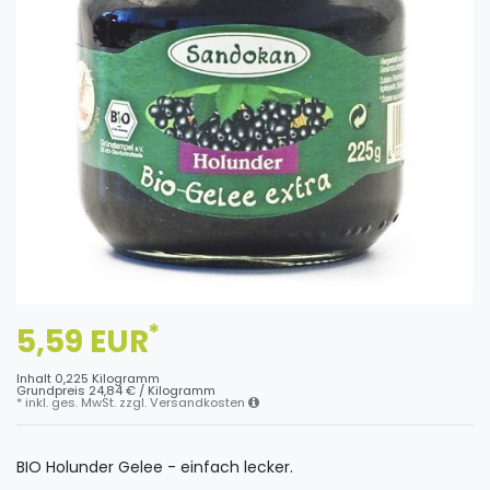
*
5,59 EUR
Inhalt
0,225
Kilogramm
Grundpreis
24,84 € / Kilogramm
* inkl. ges. MwSt. zzgl.
Versandkosten
BIO Holunder Gelee - einfach lecker.