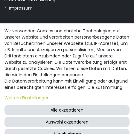
Impressum
KONTAKT
Wir verwenden Cookies und ähnliche Technologien auf
unserer Website und verarbeiten personenbezogene Daten
0355/28913230
von Besucher:innen unserer Webseite (z.B. IP-Adresse), um
info@spreewald-praesente.de
z.B. Inhalte und Anzeigen zu personalisieren, Medien von
Gubener Straße 19, 03042 Cottbus
Drittanbietern einzubinden oder Zugriffe auf unsere
Website zu analysieren. Die Datenverarbeitung erfolgt erst
durch gesetzte Cookies. Wir teilen diese Daten mit Dritten,
die wir in den Einstellungen benennen.
Die Datenverarbeitung kann mit Einwilligung oder aufgrund
eines berechtigten Interesses erfolgen. Die Zustimmung
© 2026 spreewald-praesente.de
| Design by neoprisma
Alle Preise inkl. MwSt., zzgl. Versandkosten
kann erteilt oder abgelehnt werden. Es besteht das Recht,
Weitere Einstellungen
nicht einzuwilligen und die Einwilligung zu einem späteren
Zeitpunkt zu ändern oder zu widerrufen. Beachten Sie unser
Alle akzeptieren
Impressum
und weitere Hinweise zur Verwendung
personenbezogener Daten in unserer
Daten­schutz­
Auswahl akzeptieren
erklärung
.
FRAGEN ZUM ARTIKEL