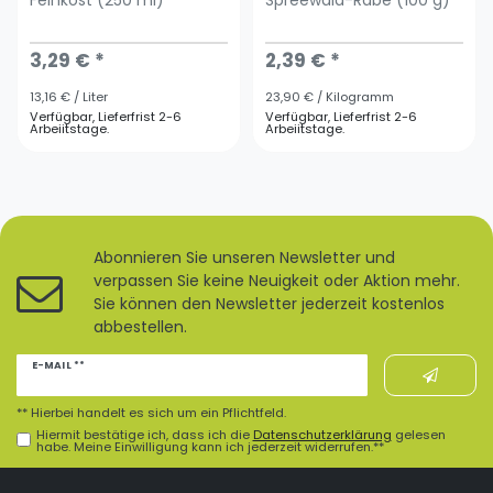
3,29 € *
2,39 € *
13,16 € / Liter
23,90 € / Kilogramm
Verfügbar, Lieferfrist 2-6
Verfügbar, Lieferfrist 2-6
Arbeiitstage.
Arbeiitstage.
Abonnieren Sie unseren Newsletter und
verpassen Sie keine Neuigkeit oder Aktion mehr.
Sie können den Newsletter jederzeit kostenlos
abbestellen.
Newsletter
E-MAIL **
Honig
** Hierbei handelt es sich um ein Pflichtfeld.
Hiermit bestätige ich, dass ich die
Daten­schutz­erklärung
gelesen
habe. Meine Einwilligung kann ich jederzeit widerrufen.**