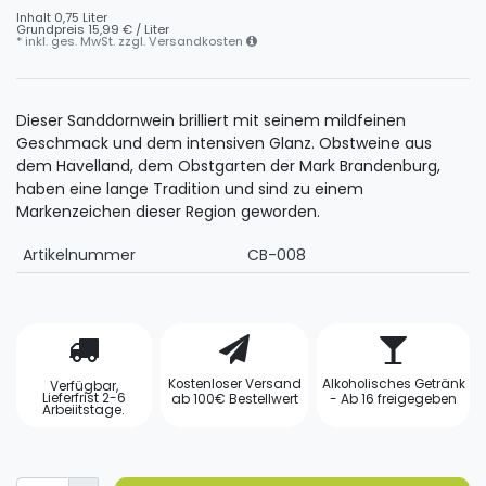
Inhalt
0,75
Liter
Grundpreis
15,99 € / Liter
* inkl. ges. MwSt. zzgl.
Versandkosten
Dieser Sanddornwein brilliert mit seinem mildfeinen
Geschmack und dem intensiven Glanz. Obstweine aus
dem Havelland, dem Obstgarten der Mark Brandenburg,
haben eine lange Tradition und sind zu einem
Markenzeichen dieser Region geworden.
Artikelnummer
CB-008
Kostenloser Versand
Alkoholisches Getränk
Verfügbar,
Lieferfrist 2-6
ab 100€ Bestellwert
- Ab 16 freigegeben
Arbeiitstage.