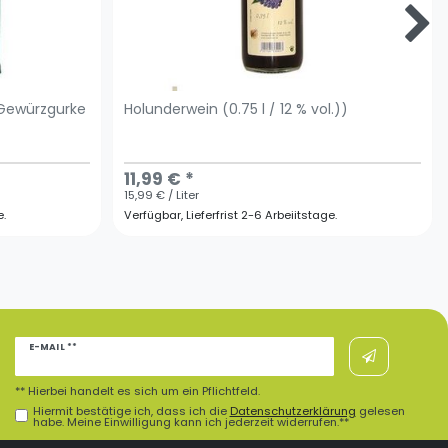
 Gewürzgurke
Holunderwein (0.75 l / 12 % vol.))
)
11,99 € *
15,99 € / Liter
e.
Verfügbar, Lieferfrist 2-6 Arbeiitstage.
Newsletter
E-MAIL **
Honig
** Hierbei handelt es sich um ein Pflichtfeld.
Hiermit bestätige ich, dass ich die
Daten­schutz­erklärung
gelesen
habe. Meine Einwilligung kann ich jederzeit widerrufen.**