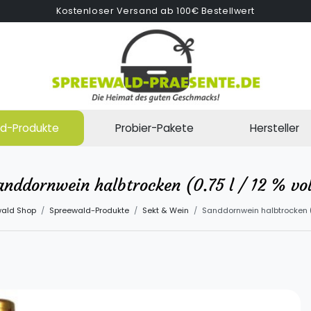
Kostenloser Versand ab 100€ Bestellwert
d-Produkte
Probier-Pakete
Hersteller
anddornwein halbtrocken (0.75 l / 12 % vol
ald Shop
Spreewald-Produkte
Sekt & Wein
Sanddornwein halbtrocken (0.