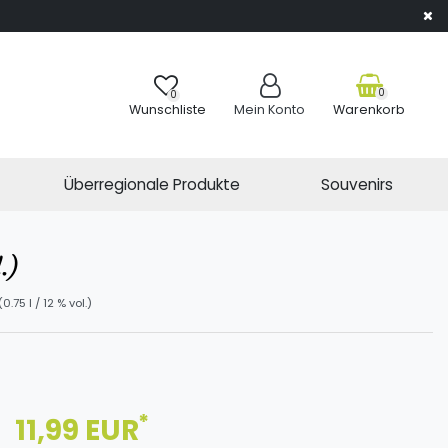
0
0
Wunschliste
Mein Konto
Warenkorb
Überregionale Produkte
Souvenirs
.)
75 l / 12 % vol.)
*
11,99 EUR