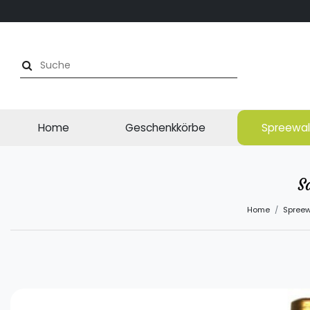
Home
Geschenkkörbe
Spreewal
S
Home
Spreew