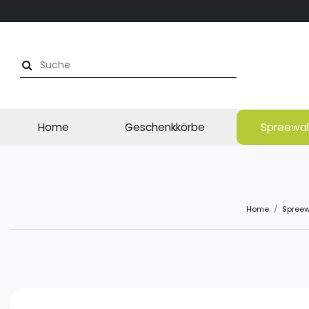
Home
Geschenkkörbe
Spreewal
Home
Spreew