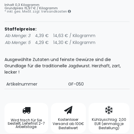
Inhalt
0,3
Kilogramm
Grundpreis
15,97 € / Kilogramm
* inkl. ges. MwSt. zzgl.
Versandkosten
Staffelpreise:
Ab Menge: 3
4,39 €
14,63 € / Kilogramm
Ab Menge: 5
4,29 €
14,30 € / Kilogramm
Ausgewählte Zutaten und feinste Gewürze sind die
Grundlage für die traditionelle Jagdwurst. Herzhaft, zart,
lecker !
Artikelnummer
GF-050
Kostenloser
Kühlzuschlag: 2,00
Wird frisch für Sie
bestellt, Lieferfrist 2-7
Versand ab 100€
EUR (einmalig je
Arbeitstage.
Bestellwert
Bestellung)