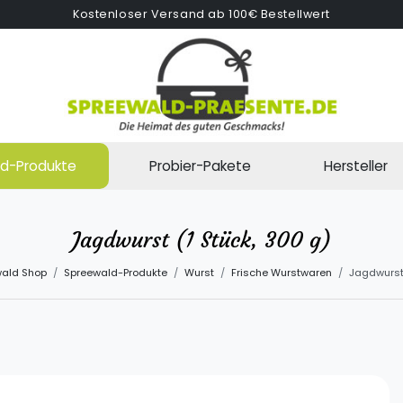
Kostenloser Versand ab 100€ Bestellwert
d-Produkte
Probier-Pakete
Hersteller
Jagdwurst (1 Stück, 300 g)
ald Shop
Spreewald-Produkte
Wurst
Frische Wurstwaren
Jagdwurst 