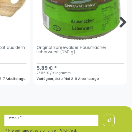
lität aus dem
Original Spreewälder Hausmacher
Leberwurst (250 g)
5,89 € *
23,56 € / Kilogramm
t 2-7 Arbeitstage.
Verfügbar, Lieferfrist 2-6 Arbeiitstage.
Newsletter
E-MAIL **
Honig
** Hierbei handelt es sich um ein Pflichtfeld.