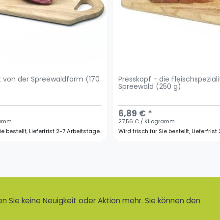
t von der Spreewaldfarm (170
Presskopf - die Fleischspezia
Spreewald (250 g)
6,89 € *
gramm
27,56 € / Kilogramm
ie bestellt, Lieferfrist 2-7 Arbeitstage.
Wird frisch für Sie bestellt, Lieferfris
 Sie keine Neuigkeit oder Aktion mehr. Sie können den