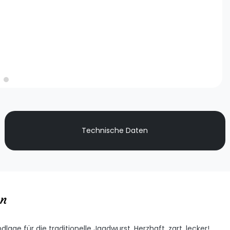
Technische Daten
en
ge für die traditionelle Jagdwurst. Herzhaft, zart, lecker!