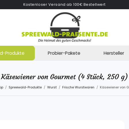
Kostenloser Versand ab 100€ Bestellwert
d-Produkte
Probier-Pakete
Hersteller
Käsewiener von Gourmet (4 Stück, 250 g)
op
Spreewald-Produkte
Wurst
Frische Wurstwaren
Käsewiener von G