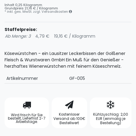
Inhalt
0,25
Kilogramm
Grundpreis
21,16 € / Kilogramm
* inkl. ges. MwSt. zzgl.
Versandkosten
Staffelpreise:
Ab Menge: 3
4,79 €
19,16 € / Kilogramm
Käsewürstchen - ein Lausitzer Leckerbissen der Golßener
Fleisch & Wurstwaren GmbH Ein Muß für den Genießer -
herzhaftes Wienerwürstchen mit feinem Käseschmelz.
Artikelnummer
GF-005
Kostenloser
Kühlzuschlag: 2,00
Wird frisch für Sie
bestellt, Lieferfrist 2-7
Versand ab 100€
EUR (einmalig je
Arbeitstage.
Bestellwert
Bestellung)