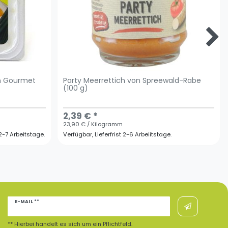
on Gourmet
Party Meerrettich von Spreewald-Rabe
(100 g)
2,39 € *
23,90 € / Kilogramm
t 2-7 Arbeitstage.
Verfügbar, Lieferfrist 2-6 Arbeiitstage.
Newsletter
E-MAIL **
Honig
** Hierbei handelt es sich um ein Pflichtfeld.