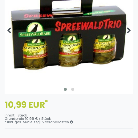
*
10,99 EUR
Inhalt
1
Stück
Grundpreis
10,99 € / Stück
* inkl. ges. MwSt. zzgl.
Versandkosten