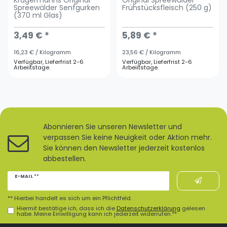
Krügermanns Original
Original Spreewälder
Spreewälder Senfgurken
Frühstücksfleisch (250 g)
(370 ml Glas)
3,49 € *
5,89 € *
16,23 € / Kilogramm
23,56 € / Kilogramm
Verfügbar, Lieferfrist 2-6
Verfügbar, Lieferfrist 2-6
Arbeiitstage.
Arbeiitstage.
Abonnieren Sie unseren Newsletter und
verpassen Sie keine Neuigkeit oder Aktion mehr.
Sie können den Newsletter jederzeit kostenlos
abbestellen.
Newsletter
E-MAIL **
Honig
** Hierbei handelt es sich um ein Pflichtfeld.
Hiermit bestätige ich, dass ich die
Daten­schutz­erklärung
gelesen
habe. Meine Einwilligung kann ich jederzeit widerrufen.**