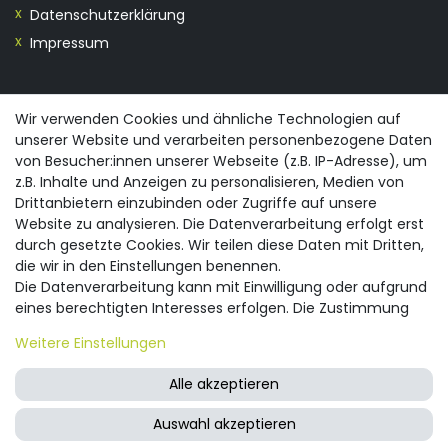
Datenschutzerklärung
Impressum
KONTAKT
Wir verwenden Cookies und ähnliche Technologien auf
unserer Website und verarbeiten personenbezogene Daten
0355/28913230
von Besucher:innen unserer Webseite (z.B. IP-Adresse), um
info@spreewald-praesente.de
z.B. Inhalte und Anzeigen zu personalisieren, Medien von
Gubener Straße 19, 03042 Cottbus
Drittanbietern einzubinden oder Zugriffe auf unsere
Website zu analysieren. Die Datenverarbeitung erfolgt erst
durch gesetzte Cookies. Wir teilen diese Daten mit Dritten,
die wir in den Einstellungen benennen.
Die Datenverarbeitung kann mit Einwilligung oder aufgrund
eines berechtigten Interesses erfolgen. Die Zustimmung
© 2026 spreewald-praesente.de
| Design by neoprisma
Alle Preise inkl. MwSt., zzgl. Versandkosten
kann erteilt oder abgelehnt werden. Es besteht das Recht,
Weitere Einstellungen
nicht einzuwilligen und die Einwilligung zu einem späteren
Zeitpunkt zu ändern oder zu widerrufen. Beachten Sie unser
Alle akzeptieren
Impressum
und weitere Hinweise zur Verwendung
personenbezogener Daten in unserer
Daten­schutz­
Auswahl akzeptieren
erklärung
.
FRAGEN ZUM ARTIKEL